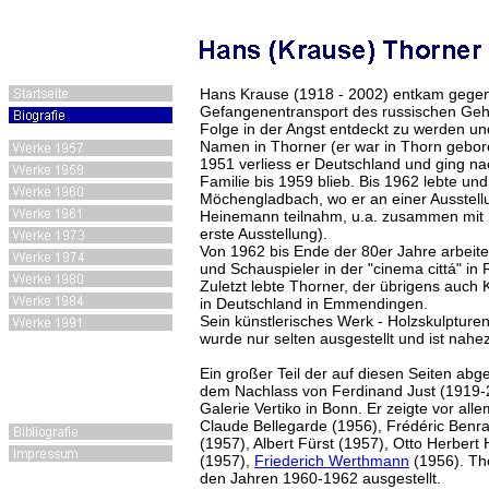
Hans Krause (1918 - 2002) entkam gege
Gefangenentransport des russischen Gehe
Folge in der Angst entdeckt zu werden un
Namen in Thorner (er war in Thorn gebor
1951 verliess er Deutschland und ging na
Familie bis 1959 blieb. Bis 1962 lebte und
Möchengladbach, wo er an einer Ausstel
Heinemann teilnahm, u.a. zusammen mit 
erste Ausstellung).
Von 1962 bis Ende der 80er Jahre arbeitet
und Schauspieler in der "cinema cittá" in
Zuletzt lebte Thorner, der übrigens auch
in Deutschland in Emmendingen.
Sein künstlerisches Werk - Holzskulpture
wurde nur selten ausgestellt und ist nah
Ein großer Teil der auf diesen Seiten ab
dem Nachlass von Ferdinand Just (1919-2
Galerie Vertiko in Bonn. Er zeigte vor all
Claude Bellegarde (1956), Frédéric Benr
(1957), Albert Fürst (1957), Otto Herber
(1957),
Friederich Werthmann
(1956). Th
den Jahren 1960-1962 ausgestellt.